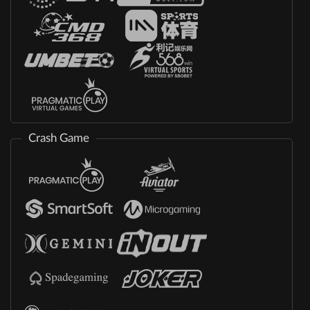
Crash Game