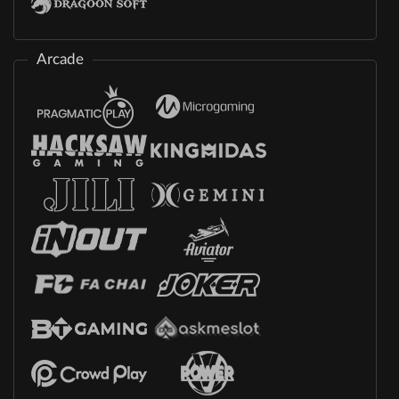
Arcade