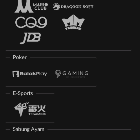
Poker
E-Sports
Sabung Ayam