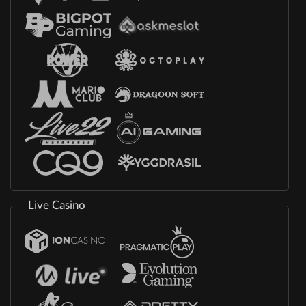
Live Casino