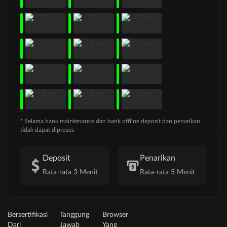
* Selama bank maintenance dan bank offline deposit dan penarikan
tidak dapat diproses
Deposit
Penarikan
Rata-rata 3 Menit
Rata-rata 5 Menit
Bersertifikasi
Tanggung
Browser
Dari
Jawab
Yang