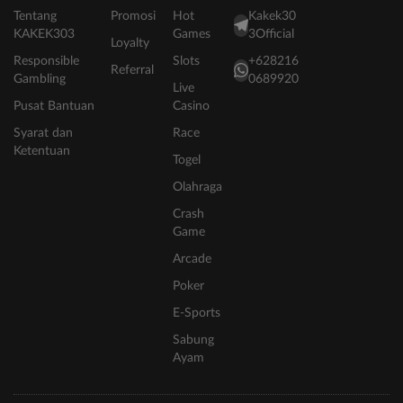
Tentang
Promosi
Hot
Kakek30
KAKEK303
Games
3Official
Loyalty
Responsible
Slots
+628216
Referral
Gambling
0689920
Live
Pusat Bantuan
Casino
Syarat dan
Race
Ketentuan
Togel
Olahraga
Crash
Game
Arcade
Poker
E-Sports
Sabung
Ayam