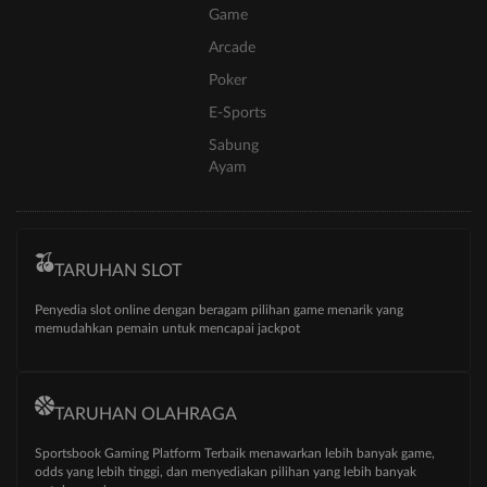
Game
Arcade
Poker
E-Sports
Sabung
Ayam
TARUHAN SLOT
Penyedia slot online dengan beragam pilihan game menarik yang
memudahkan pemain untuk mencapai jackpot
TARUHAN OLAHRAGA
Sportsbook Gaming Platform Terbaik menawarkan lebih banyak game,
odds yang lebih tinggi, dan menyediakan pilihan yang lebih banyak