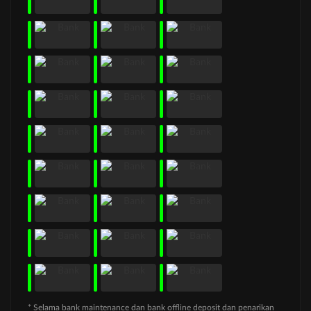
* Selama bank maintenance dan bank offline deposit dan penarikan