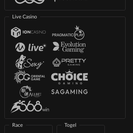
Live Casino
Race
Togel