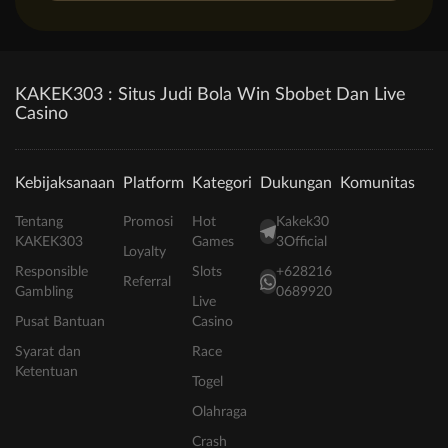
KAKEK303 : Situs Judi Bola Win Sbobet Dan Live
Casino
Kebijaksanaan
Platform
Kategori
Dukungan
Komunitas
Tentang
Promosi
Hot
Kakek30
KAKEK303
Games
3Official
Loyalty
Responsible
Slots
+628216
Referral
Gambling
0689920
Live
Pusat Bantuan
Casino
Syarat dan
Race
Ketentuan
Togel
Olahraga
Crash