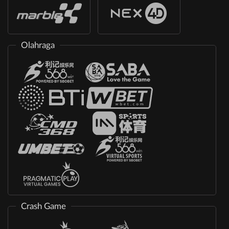
Olahraga
Crash Game