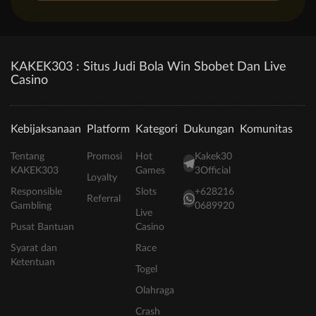
KAKEK303 : Situs Judi Bola Win Sbobet Dan Live
Casino
Kebijaksanaan
Platform
Kategori
Dukungan
Komunitas
Tentang
Promosi
Hot
Kakek30
KAKEK303
Games
3Official
Loyalty
Responsible
Slots
+628216
Referral
Gambling
0689920
Live
Pusat Bantuan
Casino
Syarat dan
Race
Ketentuan
Togel
Olahraga
Crash