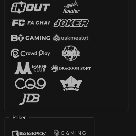
Poker