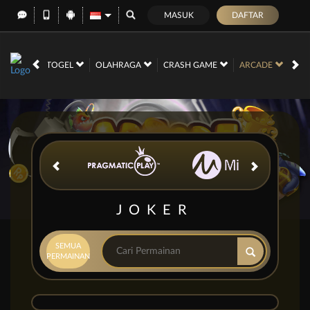
MASUK
DAFTAR
RACE
TOGEL
OLAHRAGA
CRASH GAME
ARCADE
PO
JOKER
SEMUA
PERMAINAN