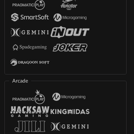
Arcade