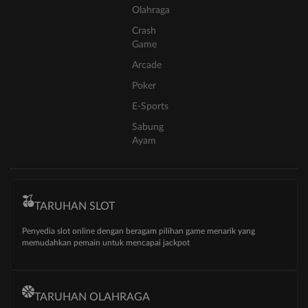
Olahraga
Crash
Game
Arcade
Poker
E-Sports
Sabung
Ayam
TARUHAN SLOT
Penyedia slot online dengan beragam pilihan game menarik yang
memudahkan pemain untuk mencapai jackpot
TARUHAN OLAHRAGA