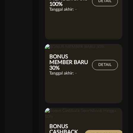
DETAIL
100%
Tanggal akhir:
-
BONUS
MEMBER BARU
DETAIL
30%
Tanggal akhir:
-
BONUS
CASHBACK