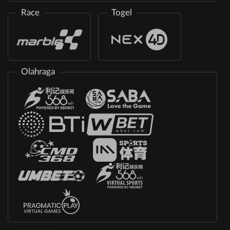
Race
Togel
Olahraga