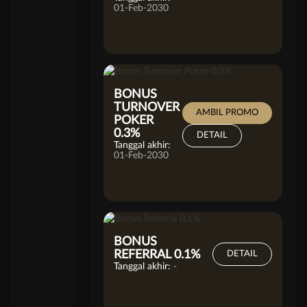
01-Feb-2030
BONUS
TURNOVER
AMBIL PROMO
POKER
0.3%
DETAIL
Tanggal akhir:
01-Feb-2030
BONUS
REFERRAL 0.1%
DETAIL
Tanggal akhir:
-