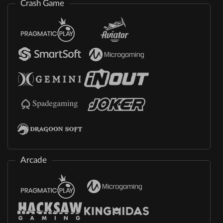
Crash Game
Arcade