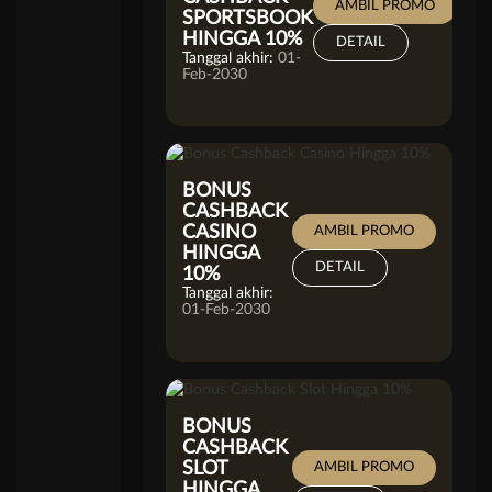
AMBIL PROMO
SPORTSBOOK
HINGGA 10%
DETAIL
Tanggal akhir:
01-
Feb-2030
BONUS
CASHBACK
CASINO
AMBIL PROMO
HINGGA
DETAIL
10%
Tanggal akhir:
01-Feb-2030
BONUS
CASHBACK
SLOT
AMBIL PROMO
HINGGA