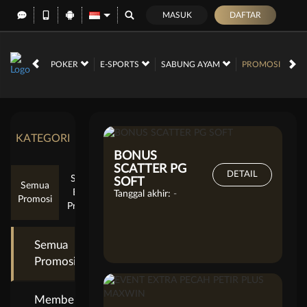
MASUK
DAFTAR
PROMOSI
ARCADE
POKER
E-SPORTS
SABUNG AYAM
KATEGORI
BONUS
SCATTER PG
DETAIL
Semua
SOFT
Semua
Event
Tanggal akhir:
-
Promosi
Provider
Semua
Promosi
Member