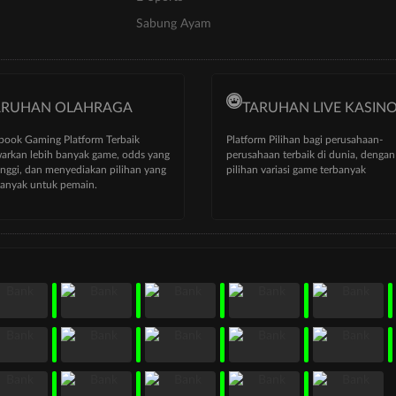
Sabung Ayam
ARUHAN OLAHRAGA
TARUHAN LIVE KASIN
book Gaming Platform Terbaik
Platform Pilihan bagi perusahaan-
rkan lebih banyak game, odds yang
perusahaan terbaik di dunia, dengan
tinggi, dan menyediakan pilihan yang
pilihan variasi game terbanyak
banyak untuk pemain.