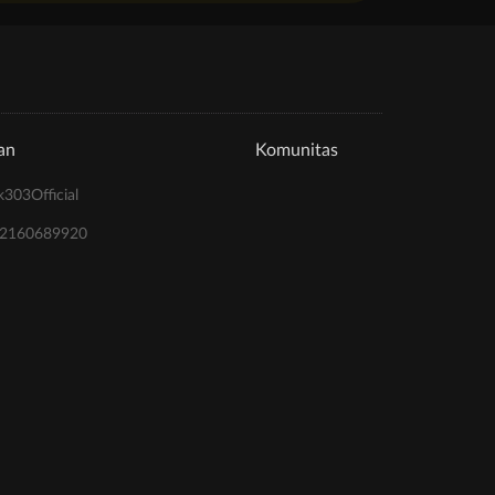
an
Komunitas
303Official
2160689920