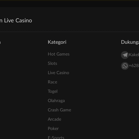
n Live Casino
m
Kategori
Dukung
Hot Games
Kakek
Slots
+628
Live Casino
Race
Togel
Olahraga
Crash Game
Arcade
Poker
E-Sports