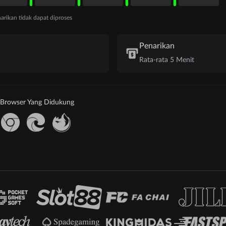
arikan tidak dapat diproses
Penarikan
Rata-rata 5 Menit
Browser Yang Didukung