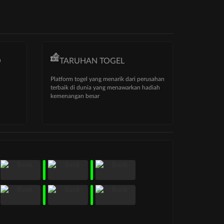
O
TARUHAN TOGEL
Platform togel yang menarik dari perusahan
terbaik di dunia yang menawarkan hadiah
kemenangan besar