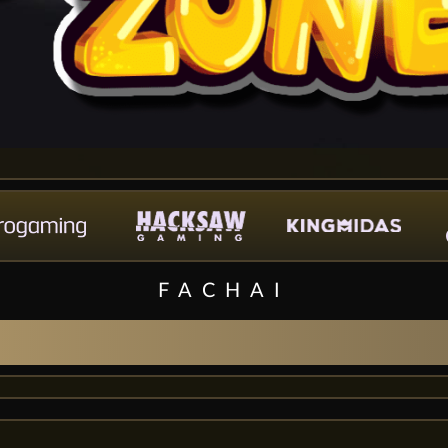
FACHAI