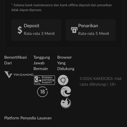
* Selama bank maintenance dan bank offline deposit dan penarikan
tidak dapat diproses
Deposit
Penarikan
Rata-rata 3 Menit
Rata-rata 5 Menit
Bersertifikasi
Tanggung
Browser
Dari
Jawab
Yang
Bermain
Didukung
©2026 KAKEK303. Hak
cipta dilindungi | 18+
Platform Penyedia Layanan