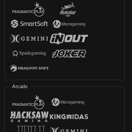
Arcade